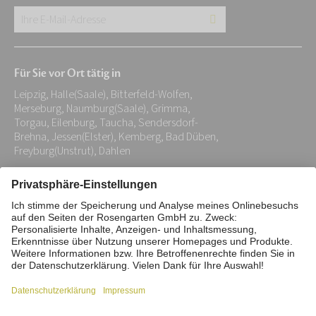
Ihre
E-
Mail-
Für Sie vor Ort tätig in
Adresse:
Leipzig, Halle(Saale), Bitterfeld-Wolfen,
*
Merseburg, Naumburg(Saale), Grimma,
Torgau, Eilenburg, Taucha, Sendersdorf-
Brehna, Jessen(Elster), Kemberg, Bad Düben,
Freyburg(Unstrut), Dahlen
Impressum
Datenschutz
Stiftung
Interne Meldestelle
Zahlungsmittel
Vertrag widerrufen
Barrierefreiheitserklärung
Cookie/Tracking-Einstellungen