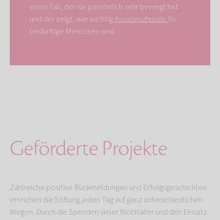
einen Fall, der sie persönlich sehr bewegt hat
und der zeigt, wie wichtig
Assistenzhunde
für
bedürftige Menschen sind.
Geförderte Projekte
Zahlreiche positive Rückmeldungen und Erfolgsgeschichten
erreichen die Stiftung jeden Tag auf ganz unterschiedlichen
Wegen. Durch die Spenden vieler Wohltäter und den Einsatz