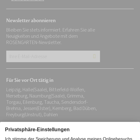
Newsletter abonnieren
Bleiben Sie stets informiert. Erfahren Sie alle
Neuigkeiten und Angebote mit dem
ROSENGARTEN-Newsletter.
Ihre
E-
Mail-
Für Sie vor Ort tätig in
Adresse:
Leipzig, Halle(Saale), Bitterfeld-Wolfen,
*
Merseburg, Naumburg(Saale), Grimma,
Torgau, Eilenburg, Taucha, Sendersdorf-
Brehna, Jessen(Elster), Kemberg, Bad Düben,
Freyburg(Unstrut), Dahlen
Impressum
Datenschutz
Stiftung