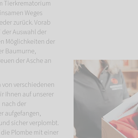
rem Tierkrematorium
meinsamen Weges
ieder zurück. Vorab
i der Auswahl der
en Möglichkeiten der
ner Baumurne,
reuen der Asche an
n von verschiedenen
ir Ihnen auf unserer
d nach der
r aufgefangen,
und sicher verplombt.
die Plombe mit einer