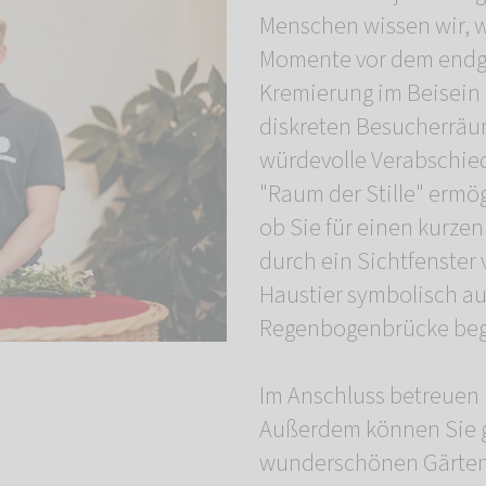
Menschen wissen wir, w
Momente vor dem endgül
Kremierung im Beisein 
diskreten Besucherräu
würdevolle Verabschie
"Raum der Stille" ermö
ob Sie für einen kurz
durch ein Sichtfenster 
Haustier symbolisch au
Regenbogenbrücke beg
Im Anschluss betreuen 
Außerdem können Sie g
wunderschönen Gärten