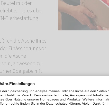
Beutel mit der
eliebtes Tieres über
N-Tierbestattung
eßlich die Asche Ihres
 der Einäscherung vor
en die Asche
h sein, anwesend zu
r Urnenübergabe mit
n, das Filialteam um
e bitten oder sich die