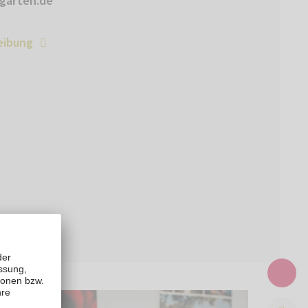
garten.de
eibung