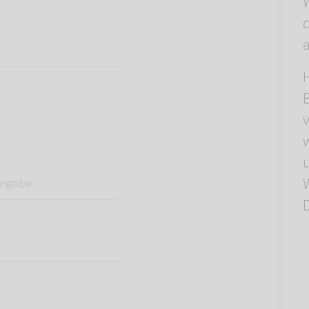
d
a
abe
W