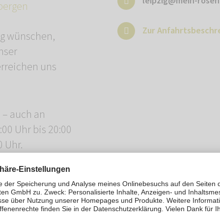
leipzig@mein-rosen
bergen
Zur Anfahrtsbeschr
ng wünschen,
nser
erreichen uns
n – auch an
00 Uhr bis 20:00
0 Uhr.