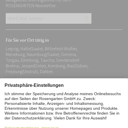
Neuigkeiten und Angebote mit dem
ROSENGARTEN-Newsletter.
Ihre
E-
Mail-
Für Sie vor Ort tätig in
Adresse:
Leipzig, Halle(Saale), Bitterfeld-Wolfen,
*
Merseburg, Naumburg(Saale), Grimma,
Torgau, Eilenburg, Taucha, Sendersdorf-
Brehna, Jessen(Elster), Kemberg, Bad Düben,
Freyburg(Unstrut), Dahlen
Impressum
Datenschutz
Stiftung
Interne Meldestelle
Zahlungsmittel
Vertrag widerrufen
Barrierefreiheitserklärung
Cookie/Tracking-Einstellungen