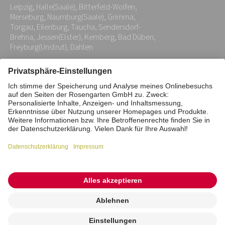
Leipzig, Halle(Saale), Bitterfeld-Wolfen,
*
Merseburg, Naumburg(Saale), Grimma,
Torgau, Eilenburg, Taucha, Sendersdorf-
Brehna, Jessen(Elster), Kemberg, Bad Düben,
Freyburg(Unstrut), Dahlen
Impressum
Datenschutz
Stiftung
Interne Meldestelle
Zahlungsmittel
Vertrag widerrufen
Barrierefreiheitserklärung
Cookie/Tracking-Einstellungen
© 2026 ROSENGARTEN-Tierbestattung