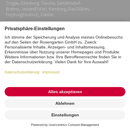
Torgau, Eilenburg, Taucha, Sendersdorf-
Brehna, Jessen(Elster), Kemberg, Bad Düben,
Freyburg(Unstrut), Dahlen
Impressum
Datenschutz
Stiftung
Interne Meldestelle
Zahlungsmittel
Vertrag widerrufen
Barrierefreiheitserklärung
Cookie/Tracking-Einstellungen
© 2026 ROSENGARTEN-Tierbestattung
Kremierung
beauftragen