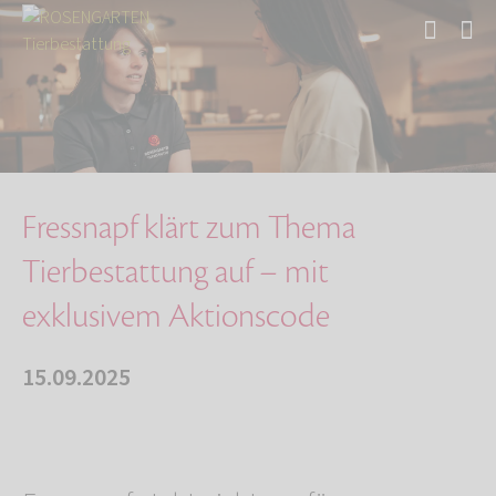
Start
Über uns
Aktuelles
Fressnapf klärt zum Thema Tierbestattung auf …
Fressnapf klärt zum Thema
Tierbestattung auf – mit
exklusivem Aktionscode
15.09.2025