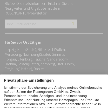
Bleiben Sie stets informiert. Erfahren Sie alle
Neuigkeiten und Angebote mit dem
ROSENGARTEN-Newsletter.
Ihre
E-
Mail-
Für Sie vor Ort tätig in
Adresse:
Leipzig, Halle(Saale), Bitterfeld-Wolfen,
*
Merseburg, Naumburg(Saale), Grimma,
Torgau, Eilenburg, Taucha, Sendersdorf-
Brehna, Jessen(Elster), Kemberg, Bad Düben,
Freyburg(Unstrut), Dahlen
Impressum
Datenschutz
Stiftung
Interne Meldestelle
Zahlungsmittel
Vertrag widerrufen
Barrierefreiheitserklärung