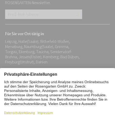
ROSENGARTEN-Newsletter.
Ihre
E-
Mail-
Für Sie vor Ort tätig in
Adresse:
Leipzig, Halle(Saale), Bitterfeld-Wolfen,
*
Merseburg, Naumburg(Saale), Grimma,
Torgau, Eilenburg, Taucha, Sendersdorf-
Brehna, Jessen(Elster), Kemberg, Bad Düben,
Freyburg(Unstrut), Dahlen
Impressum
Datenschutz
Stiftung
Interne Meldestelle
Zahlungsmittel
Vertrag widerrufen
Barrierefreiheitserklärung
Cookie/Tracking-Einstellungen