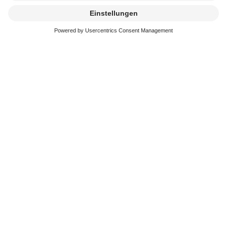
Kremierung
beauftragen
Erreichbarkeit
In der schweren Zeit stehen wir immer schnell und
kompetent an Ihrer Seite. Sie erreichen uns an 365
Tagen im Jahr.